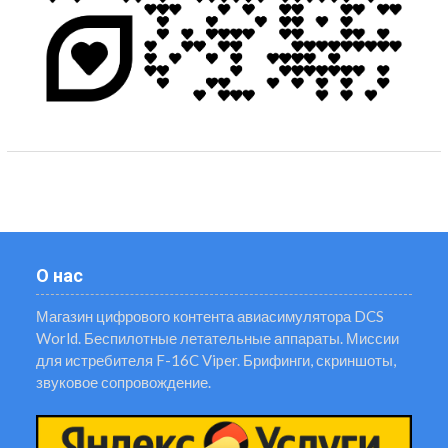
О нас
Магазин цифрового контента авиасимулятора DCS
World. Беспилотные летательные аппараты. Миссии
для истребителя F-16C Viper. Брифинги, скриншоты,
звуковое сопровождение.