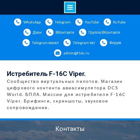
Перейти
WhatsApp
Telegram
YouTube
RuTube
к
содержимому
Дзен
ВКонтакте
Группа ВКонтакте
Telegram канал
Telegram чат
Форум
admin@f16c.ru
Истребитель F-16C Viper.
Сообщество виртуальных пилотов. Магазин
цифрового контента авиасимулятора DCS
World. БПЛА. Миссии для истребителя F-16C
Viper. Брифинги, скриншоты, звуковое
сопровождение.
Контакты