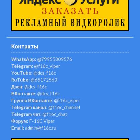
Контакты
WhatsApp:
@79955009576
Telegram:
@f16c_viper
YouTube:
@dcs_f16c
RuTube:
@65172563
Дзен:
@dcs_f16c
ВКонтакте:
@dcs_f16c
Группа ВКонтакте:
@f16c_viper
Telegram канал:
@f16c_channel
Telegram чат:
@f16c_chat
Форум:
F-16C Viper
Email:
admin@f16c.ru